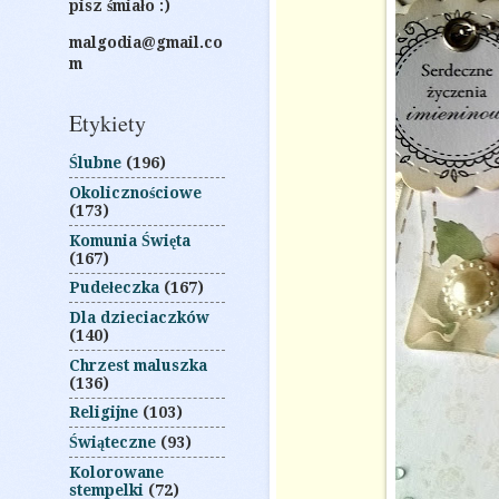
pisz śmiało :)
malgodia@gmail.co
m
Etykiety
Ślubne
(196)
Okolicznościowe
(173)
Komunia Święta
(167)
Pudełeczka
(167)
Dla dzieciaczków
(140)
Chrzest maluszka
(136)
Religijne
(103)
Świąteczne
(93)
Kolorowane
stempelki
(72)