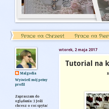
Prace na Chrzest
Prace na Pie
wtorek, 2 maja 2017
Tutorial na 
Malgodia
K
Wyświetl mój pełny
profil
Zapraszam do
oglądania :) Jeśli
chcesz o coś spytać