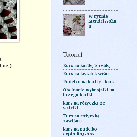
W rytmie
Mendelssohn
a
Tutorial
a,
Kurs na kartkę torebkę
jnej).
Kurs na kwiatek wiśni
Pudełko na kartkę - kurs
Obcinanie wykrojnikiem
brzegu kartki
kurs na różyczkę ze
wstążki
Kurs na różyczkę
zawijaną
kurs na pudełko
exploding-box