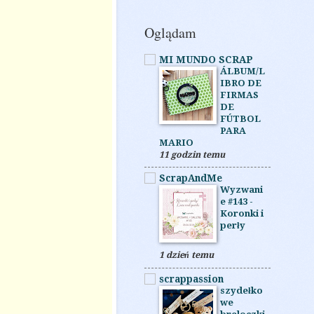
Oglądam
MI MUNDO SCRAP
ÁLBUM/L
IBRO DE
FIRMAS
DE
FÚTBOL
PARA
MARIO
11 godzin temu
ScrapAndMe
Wyzwani
e #143 -
Koronki i
perły
1 dzień temu
scrappassion
szydełko
we