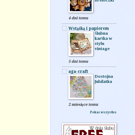
breloczki
4 dni temu
Wstążką i papierem
Ślubna
kartka w
stylu
vintage
5 dni temu
aga-craft
Dostojna
Jubilatka
2 miesiące temu
Pokaż wszystko