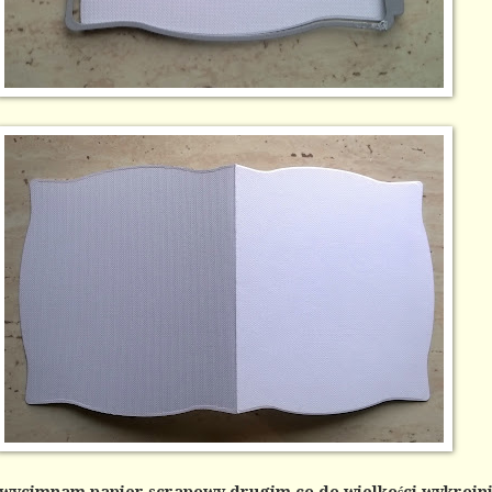
 wycimnam papier scrapowy drugim co do wielkości wykrojn