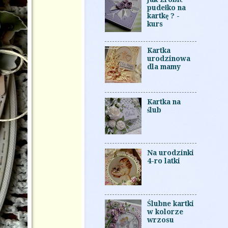
pudełko na
kartkę ? -
kurs
Kartka
urodzinowa
dla mamy
Kartka na
ślub
Na urodzinki
4-ro latki
Ślubne kartki
w kolorze
wrzosu