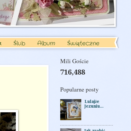
a
Ślub
Album
Świąteczne
Mili Goście
716,488
Popularne posty
Lulajże
Jezuniu...
Jak zrobić