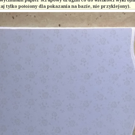
taj tylko położony dla pokazania na bazie, nie przyklejony).