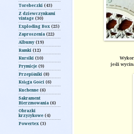
Torebeczki
(43)
Z dziewczynkami
vintage
(30)
Exploding Box
(25)
Zaproszenia
(22)
Albumy
(19)
Ramki
(12)
Wykorz
Kursiki
(10)
jeśli wyci
Prymicje
(9)
Przepiśniki
(8)
Księga Gości
(6)
Kuchenne
(6)
Sakrament
Bierzmowania
(6)
Obrazki
krzyżykowe
(4)
Powertex
(3)