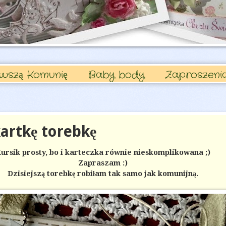
rwszą Komunię
Baby body
Zaproszeni
kartkę torebkę
ursik prosty, bo i karteczka równie nieskomplikowana ;)
Zapraszam :)
Dzisiejszą torebkę robiłam tak samo jak komunijną.